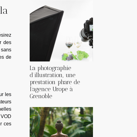
la
ésirez
er des
, sans
res de
La photographie
d’illustration, une
prestation phare de
l’agence Urope à
ur les
Grenoble
ateurs
nelles
es VOD
r ces