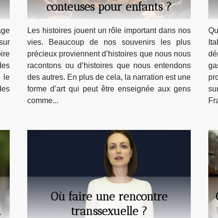
conteuses pour enfants ?
ge
Les histoires jouent un rôle important dans nos
Qu
sur
vies. Beaucoup de nos souvenirs les plus
It
ire
précieux proviennent d’histoires que nous nous
dé
des
racontons ou d’histoires que nous entendons
ga
 le
des autres. En plus de cela, la narration est une
pr
des
forme d’art qui peut être enseignée aux gens
su
comme...
Fr
Où faire une rencontre
r
transsexuelle ?