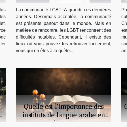
lus
La communauté LGBT s’agrandit ces dernières
Po
des
années. Désormais acceptée, la communauté
cu
et,
est présente partout dans le monde. Mais en
C’
rce
matière de rencontre, les LGBT rencontrent des
es
onc
difficultés notables. Cependant, il existe des
mu
ter
lieux où vous pouvez les retrouver facilement,
so
vous qui en êtes à la quête...
ann
Quelle est l’importance des
C
e
instituts de langue arabe en
ligne ?