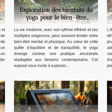
Exploration des bienfaits du
yoga pour le bien-être
moderne
 et
La vie moderne, avec son rythme effréné et ses
L'
 de
multiples exigences, peut souvent éroder notre
dé
 de
bien-être mental et physique. Au cœur de cette
je
 un
quête d'équilibre et de tranquillité, le yoga
ad
 un
émerge comme une pratique ancestrale
ce
der
réadaptée aux besoins contemporains. Cet
d'
exposé vous invite à explorer...
ple