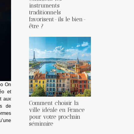
instruments
traditionnels
favorisent-ils le bien-
être ?
eo On
éo et
t aux
Comment choisir la
ns de
ville idéale en France
ormes
pour votre prochain
u’une
séminaire