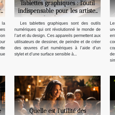
Tablettes graphiques : l'outil
indispensable pour les artistes
i
et les designers.
Les tablettes graphiques sont des outils
Le
 la
numériques qui ont révolutionné le monde de
un
ues
l’art et du design. Ces appareils permettent aux
en
ion
utilisateurs de dessiner, de peindre et de créer
co
our
des œuvres d’art numériques à l’aide d’un
co
tte
stylet et d’une surface sensible à...
de
gue
si
e
Quelle est l'utilité des